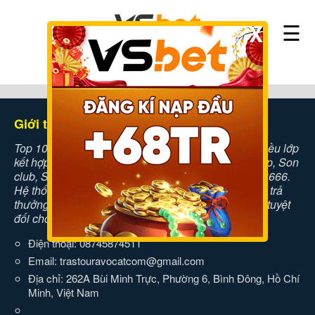
☰
X
Giới thiệu
.
Giới thiệu trang trastour-avocat.com
Top 10 nhà cái uy tín sử dụng hệ thống bảo mật nhiều lớp
kết hợp công nghệ hiện đại: Vsbet, GemWin, Sanvip, Son
club, Sumclub, Xocdia88, Vt999, Vb777, Saowin, S666.
Hệ thống với tốc độ xử lý giao dịch cực nhanh, tỷ lệ trả
thưởng ổn định và minh bạch, mang lại sự yên tâm tuyệt
đối cho người chơi.
Điện thoại: 08745874511
Email:
trastouravocatcom@gmail.com
Địa chỉ: 262A Bùi Minh Trực, Phường 6, Bình Đông, Hồ Chí
Minh, Việt Nam