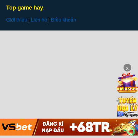
.
Top game hay
Giới thiệu
|
Liên hệ
|
Điều khoản
x
✕